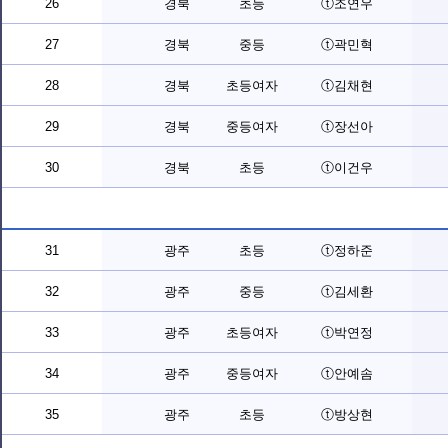
26
경북
초등
ⓣ조연우
27
경북
중등
ⓣ곽민혁
28
경북
초등여자
ⓣ김채현
29
경북
중등여자
ⓣ장선아
30
경북
초등
ⓣ이건우
31
광주
초등
ⓣ정하준
32
광주
중등
ⓣ김세환
33
광주
초등여자
ⓣ박연정
34
광주
중등여자
ⓣ안예솜
35
광주
초등
ⓣ방상현