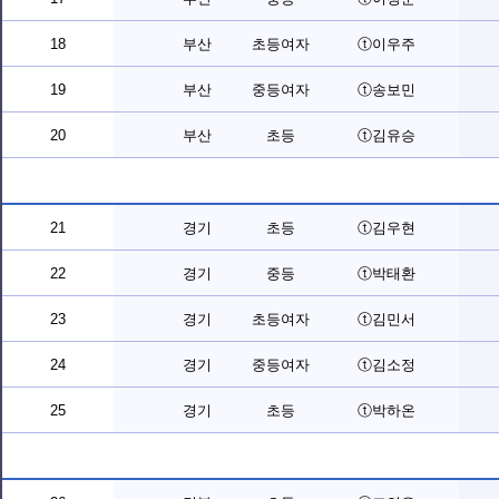
18
부산
초등여자
ⓣ이우주
19
부산
중등여자
ⓣ송보민
20
부산
초등
ⓣ김유승
21
경기
초등
ⓣ김우현
22
경기
중등
ⓣ박태환
23
경기
초등여자
ⓣ김민서
24
경기
중등여자
ⓣ김소정
25
경기
초등
ⓣ박하온