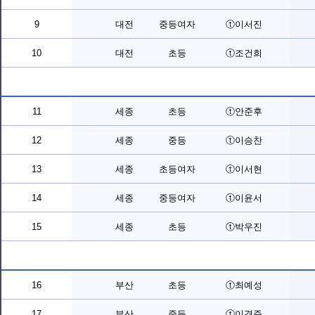
9
대전
중등여자
ⓣ이서진
10
대전
초등
ⓣ조건희
11
세종
초등
ⓣ안준후
12
세종
중등
ⓣ이승찬
13
세종
초등여자
ⓣ이서현
14
세종
중등여자
ⓣ이윤서
15
세종
초등
ⓣ박우진
16
부산
초등
ⓣ최예성
17
부산
중등
ⓣ이경준