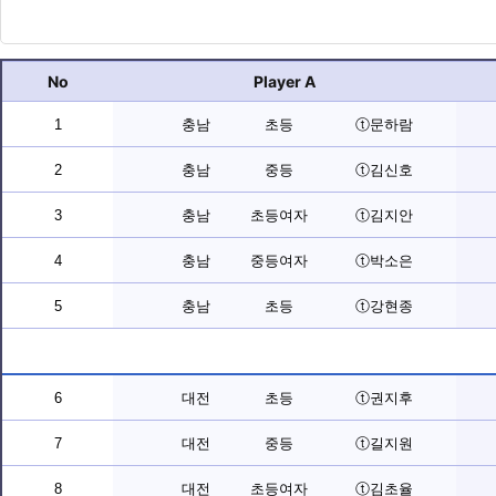
No
Player A
1
충남
초등
ⓣ문하람
2
충남
중등
ⓣ김신호
3
충남
초등여자
ⓣ김지안
4
충남
중등여자
ⓣ박소은
5
충남
초등
ⓣ강현종
6
대전
초등
ⓣ권지후
7
대전
중등
ⓣ길지원
8
대전
초등여자
ⓣ김초율