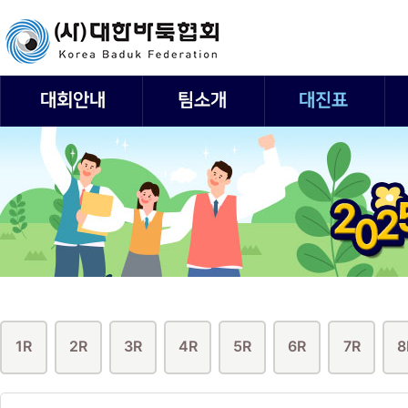
1R
2R
3R
4R
5R
6R
7R
8